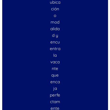
ubica
ción
o
mod
alida
d y
encu
entra
la
vaca
nte
que
enca
ja
perfe
ctam
ente