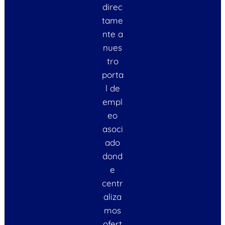
direc
tame
nte a
nues
tro
porta
l de
empl
eo
asoci
ado
dond
e
centr
aliza
mos
ofert