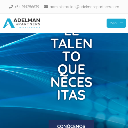
TENE
+34 914256639
administracion@adelman-partners.com
MOS
Menú
EL
Adelman Partners
TALEN
TO
QUE
NECES
ITAS
CONÓCENOS