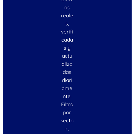
as
reale
s,
verifi
cada
s y
actu
aliza
das
diari
ame
nte.
Filtra
por
secto
r,