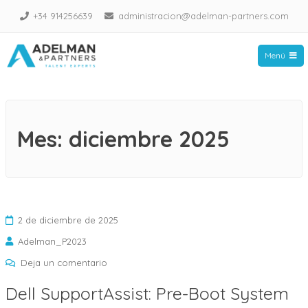
Saltar
+34 914256639
administracion@adelman-partners.com
al
contenido
Menú
Adelman Partners
Mes:
diciembre 2025
2 de diciembre de 2025
Adelman_P2023
en
Deja un comentario
Dell
Dell SupportAssist: Pre-Boot System
SupportAssist: