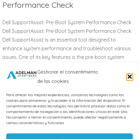
Performance Check
Pre-
Boot
System
Dell SupportAssist: Pre-Boot System Performance Check
Performance
Dell SupportAssist: Pre-Boot System Performance Check
Check
Dell SupportAssist is an essential tool designed to
enhance system performance and troubleshoot various
issues. One of its key features is the pre-boot system
performance check, a diagnostic tool that scans your
Gestionar el consentimiento
device before the operating system loads, ensuring
de las cookies
everything is functioning correctly.…
Para ofrecer las mejores experiencias, utilizamos tecnologías como las
Leer más
cookies para almacenar y/o acceder a la información del dispositivo. El
consentimiento de estas tecnologías nos permitirá procesar datos como el
comportamiento de navegación o las identificaciones únicas en este sitio.
No consentir o retirar el consentimiento, puede afectar negativamente a
ciertas características y funciones.
AVISO LEGAL